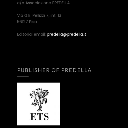
c/o Associazione PREDELLA
Via G.B. Pellizzi 7, int. 13
56127 Pisa
Editorial email:
predella@predella.it
PUBLISHER OF PREDELLA