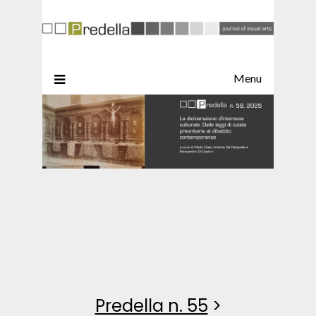
Menu
Predella n. 55
>