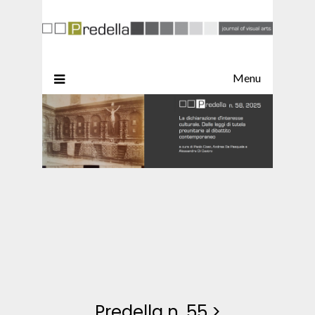
Menu
Predella n. 55
>