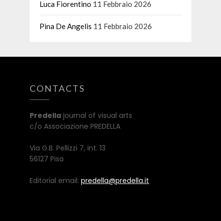
Luca Fiorentino
11 Febbraio 2026
Pina De Angelis
11 Febbraio 2026
CONTACTS
Predella
journal of visual arts
c/o Associazione PREDELLA
Via G.B. Pellizzi 7, int. 13
56127 Pisa
Editorial email:
predella@predella.it