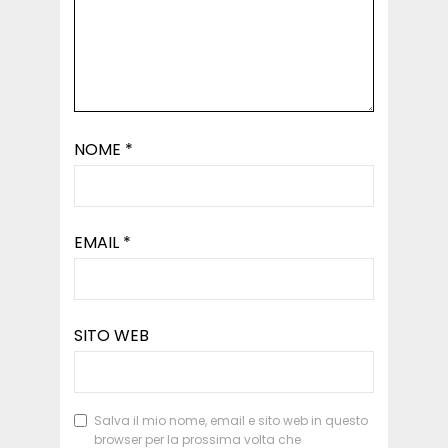
NOME
*
EMAIL
*
SITO WEB
Salva il mio nome, email e sito web in questo
browser per la prossima volta che