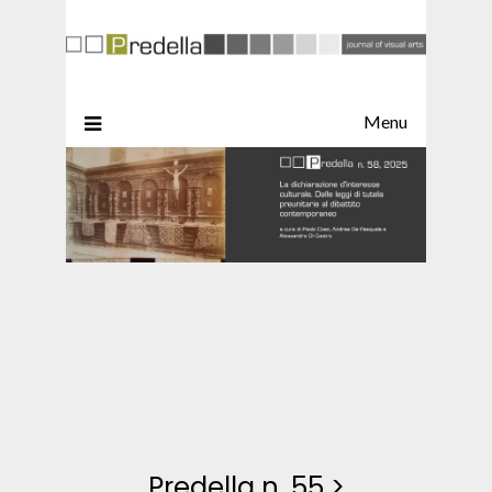
Menu
Predella n. 55
>