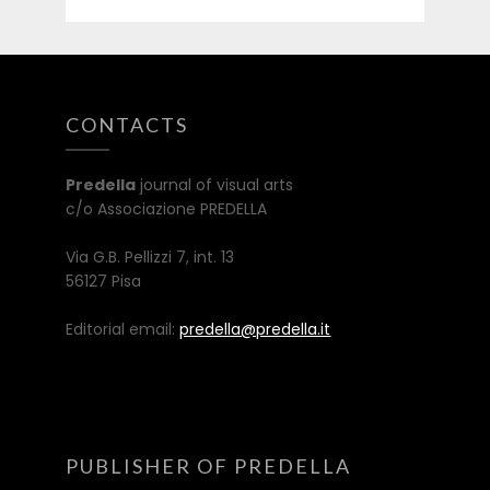
CONTACTS
Predella
journal of visual arts
c/o Associazione PREDELLA
Via G.B. Pellizzi 7, int. 13
56127 Pisa
Editorial email:
predella@predella.it
PUBLISHER OF PREDELLA