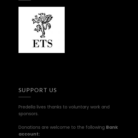
SUPPORT US
Predella lives thanks to voluntary work and
sponsors.
Donations are welcome to the following
Bank
account: