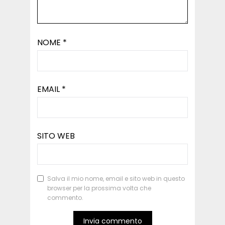
NOME
*
EMAIL
*
SITO WEB
Salva il mio nome, email e sito web in questo
browser per la prossima volta che
commento.