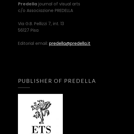
Predella
journal of visual arts
c/o Associazione PREDELLA
Via G.B. Pellizzi 7, int. 13
56127 Pisa
Editorial email:
predella@predella.it
PUBLISHER OF PREDELLA