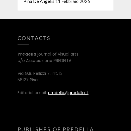
Pina De Angelis
11 Febbraio 2026
CONTACTS
Predella
journal of visual arts
c/o Associazione PREDELLA
Via G.B. Pellizzi 7, int. 13
56127 Pisa
Editorial email:
predella@predella.it
PUBLISHER OF PREDELLA