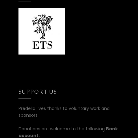
SUPPORT US
Predella lives thanks to voluntary work and
sponsors.
Donations are welcome to the following
Bank
account: