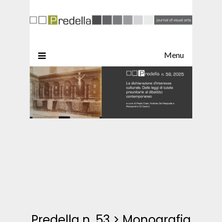
Menu
Predella n. 53
>
Monografia