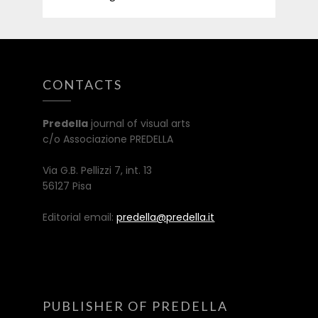
CONTACTS
Predella
journal of visual arts
c/o Associazione PREDELLA
Via G.B. Pellizzi 7, int. 13
56127 Pisa
Editorial email:
predella@predella.it
PUBLISHER OF PREDELLA