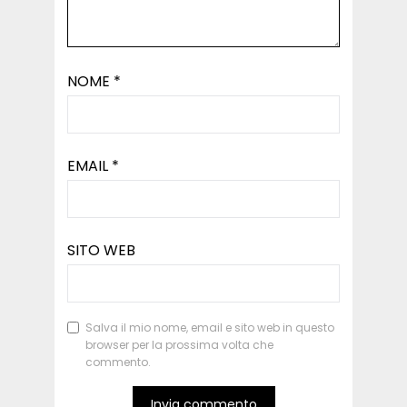
NOME
*
EMAIL
*
SITO WEB
Salva il mio nome, email e sito web in questo
browser per la prossima volta che
commento.