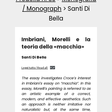
/ Monograph
>
Santi Di
Bella
Imbriani, Morelli e la
teoria della «macchia»
Santi Di Bella
Leggi tutto / Read all
PDF
The essay investigates Croce’s interest
in Imbriani’s essay on “macchia”. In this
essay, Morelli’s painting is referred to as
an artistic example of a correct,
modern, and effective aesthetics. Such
an approach is neither imitative nor
naturalistic but, at the same time,