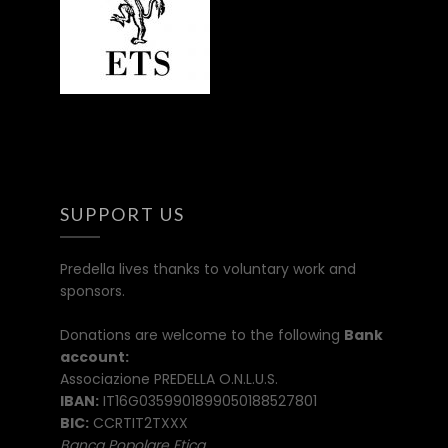
SUPPORT US
Predella lives thanks to voluntary work and
sponsors.
Donations are welcome to the following
Bank
account:
Associazione PREDELLA O.N.L.U.S.
IBAN:
IT16G0359901899050188527801
BIC:
CCRTIT2TXXX
Banca Popolare Etica