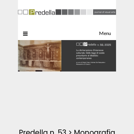
Menu
Predella n. 53
>
Monografia