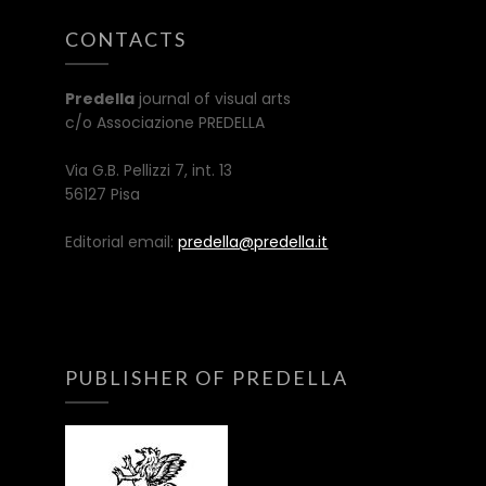
CONTACTS
Predella
journal of visual arts
c/o Associazione PREDELLA
Via G.B. Pellizzi 7, int. 13
56127 Pisa
Editorial email:
predella@predella.it
PUBLISHER OF PREDELLA