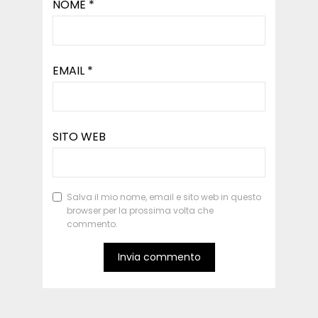
NOME
*
EMAIL
*
SITO WEB
Salva il mio nome, email e sito web in questo
browser per la prossima volta che
commento.