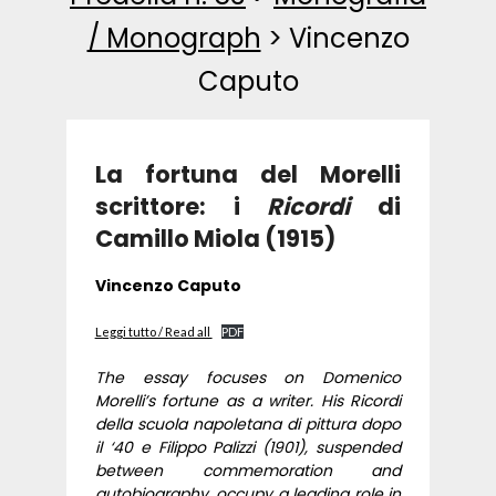
/ Monograph
>
Vincenzo
Caputo
La fortuna del Morelli
scrittore: i
Ricordi
di
Camillo Miola (1915)
Vincenzo Caputo
Leggi tutto / Read all
PDF
The essay focuses on Domenico
Morelli’s fortune as a writer. His Ricordi
della scuola napoletana di pittura dopo
il ‘40 e Filippo Palizzi (1901), suspended
between commemoration and
autobiography, occupy a leading role in