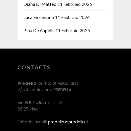
Diana Di Matteo
11 Febbraio 2026
Luca Fiorentino
11 Febbraio 2026
Pina De Angelis
11 Febbraio 2026
CONTACTS
Predella
journal of visual arts
c/o Associazione PREDELLA
Via G.B. Pellizzi 7, int. 13
56127 Pisa
Editorial email:
predella@predella.it