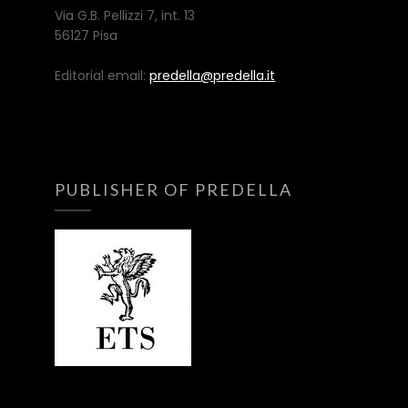
Via G.B. Pellizzi 7, int. 13
56127 Pisa
Editorial email:
predella@predella.it
PUBLISHER OF PREDELLA