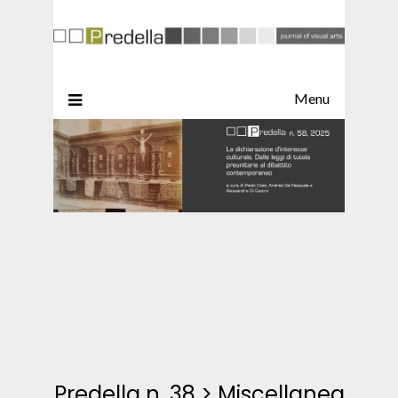
Menu
Predella n. 38
>
Miscellanea