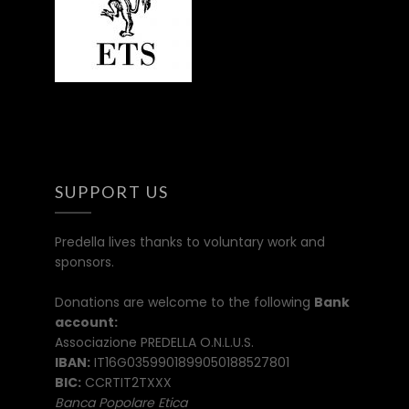
SUPPORT US
Predella lives thanks to voluntary work and
sponsors.
Donations are welcome to the following
Bank
account:
Associazione PREDELLA O.N.L.U.S.
IBAN:
IT16G0359901899050188527801
BIC:
CCRTIT2TXXX
Banca Popolare Etica