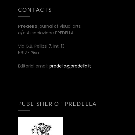
CONTACTS
Predella
journal of visual arts
c/o Associazione PREDELLA
Via G.B. Pellizzi 7, int. 13
56127 Pisa
Editorial email:
predella@predella.it
PUBLISHER OF PREDELLA