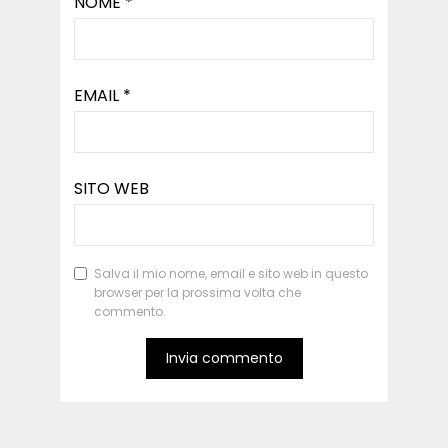
NOME
*
EMAIL
*
SITO WEB
Salva il mio nome, email e sito web in questo
browser per la prossima volta che
commento.