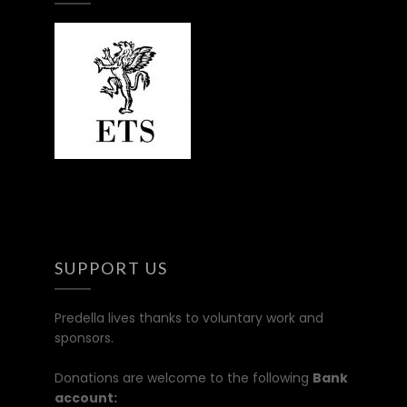
SUPPORT US
Predella lives thanks to voluntary work and
sponsors.
Donations are welcome to the following
Bank
account: