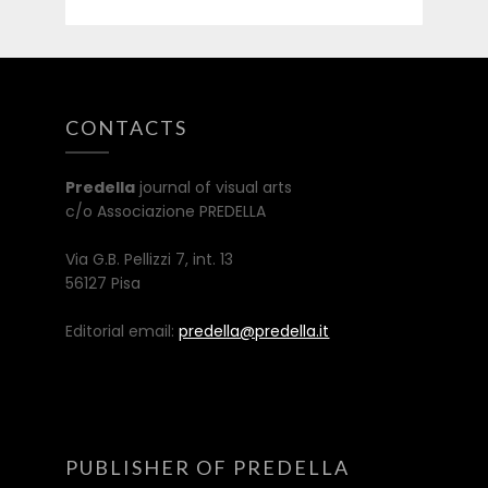
CONTACTS
Predella
journal of visual arts
c/o Associazione PREDELLA
Via G.B. Pellizzi 7, int. 13
56127 Pisa
Editorial email:
predella@predella.it
PUBLISHER OF PREDELLA