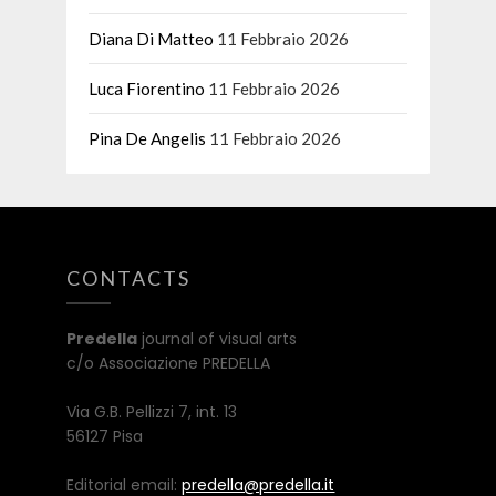
Diana Di Matteo
11 Febbraio 2026
Luca Fiorentino
11 Febbraio 2026
Pina De Angelis
11 Febbraio 2026
CONTACTS
Predella
journal of visual arts
c/o Associazione PREDELLA
Via G.B. Pellizzi 7, int. 13
56127 Pisa
Editorial email:
predella@predella.it