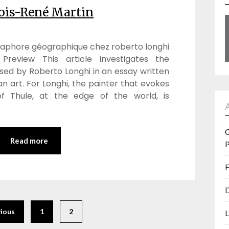
ois-René Martin
taphore géographique chez roberto longhi
Preview This article investigates the
ed by Roberto Longhi in an essay written
an art. For Longhi, the painter that evokes
f Thule, at the edge of the world, is
G
Read more
P
F
D
vious
1
2
L