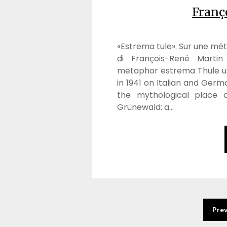
Franç
«Estrema tule». Sur une mé
di François-René Martin 
metaphor estrema Thule us
in 1941 on Italian and Germ
the mythological place o
Grünewald: a…
Pre