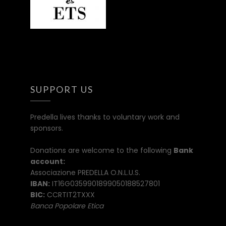
SUPPORT US
Predella lives thanks to voluntary work and
sponsors.
Donations are welcome to the following
Bank
account:
Associazione PREDELLA O.N.L.U.S.
IBAN:
IT16G0359901899050188527801
BIC:
CCRTIT2TXXX
Banca Popolare Etica