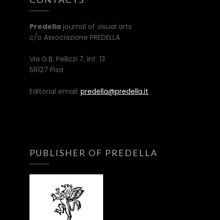
Predella
journal of visual arts
c/o Associazione PREDELLA
Via G.B. Pellizzi 7, int. 13
56127 Pisa
Editorial email:
predella@predella.it
PUBLISHER OF PREDELLA