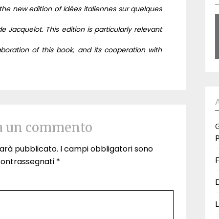
the new edition of Idées italiennes sur quelques
Jacquelot. This edition is particularly relevant
aboration of this book, and its cooperation with
a un commento
G
P
 sarà pubblicato.
I campi obbligatori sono
F
contrassegnati
*
D
L