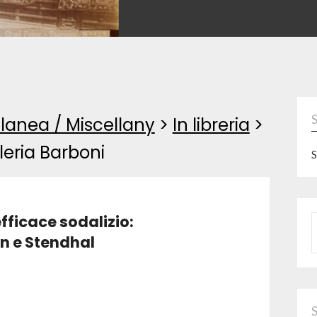
lanea / Miscellany
>
In libreria
>
leria Barboni
S
efficace sodalizio:
P
n e Stendhal