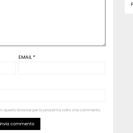
P
EMAIL
*
b in questo browser per la prossima volta che commento.