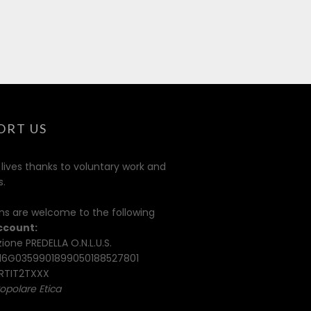
ORT US
 lives thanks to voluntary work and
s.
ns are welcome to the following
ccount:
ione PREDELLA O.N.L.U.S.
16G0359901899050188527801
TIT2TXXX
opolare Etica