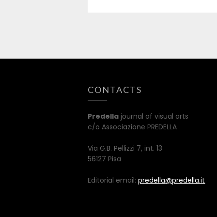
CONTACTS
Predella
journal of visual arts
c/o Associazione PREDELLA
Via G.B. Pellizzi 7, int. 13
56127 Pisa
Editorial email:
predella@predella.it