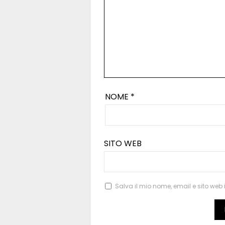
NOME
*
SITO WEB
Salva il mio nome, email e sito we