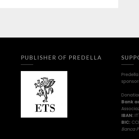
PUBLISHER OF PREDELLA
SUPP
Predella
sponsor
Donatio
Bank a
Associaz
IBAN:
IT
BIC:
CCR
Banca P