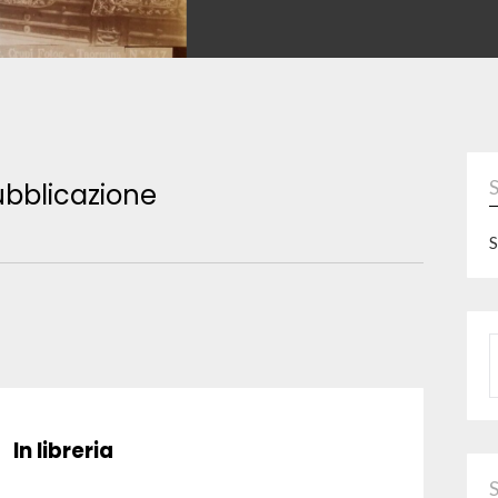
bblicazione
S
P
In libreria