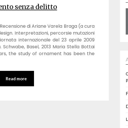
nto senza delitto
ecensione di Ariane Varela Braga (a cura
esign. Interpretazioni, percorsie mutazioni
giornata internazionale del 23 aprile 2009
a. Schwabe, Basel, 2013 Maria Stella Bottai
ears, the study of ornament has been the
G
Read more
P
F
D
L