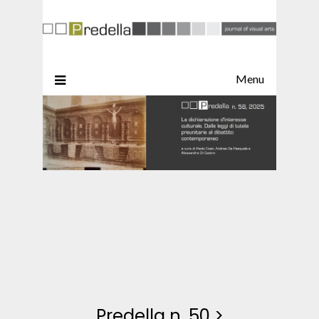
Menu
Predella n. 50
>