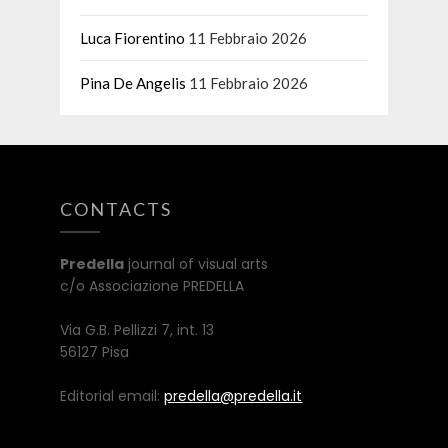
Luca Fiorentino
11 Febbraio 2026
Pina De Angelis
11 Febbraio 2026
CONTACTS
Predella
journal of visual arts
c/o Associazione PREDELLA
Via G.B. Pellizzi 7, int. 13
56127 Pisa
Editorial email:
predella@predella.it