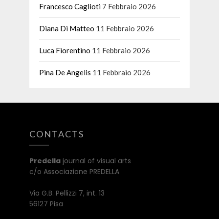
Francesco Caglioti
7 Febbraio 2026
Diana Di Matteo
11 Febbraio 2026
Luca Fiorentino
11 Febbraio 2026
Pina De Angelis
11 Febbraio 2026
CONTACTS
Predella
journal of visual arts
c/o Associazione PREDELLA
Via G.B. Pellizzi 7, int. 13
56127 Pisa