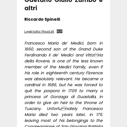
altri
Riccardo Spinelli
Leggi tutto / Read all
PDF
Francesco Maria de’ Medici, born in
1660, second son of the Grand Duke
Ferdinando II de’ Medici and
Vittoria
della Rovere, is one of the less known
member of the Medici Family, even if
his role in eighteenth
century Florence
was absolutely relevant. He became a
cardinal in 1686, but he was forced to
quit the
porpora in 1709 to marry a
princess of Gonzaga di Guastalla, in
order to give an heir to the throne of
Tuscany. Unfortunately Francesco
Maria died two years later, in 1711,
leaving most of his belongings to the
Congregazione of San Giovanni Battista