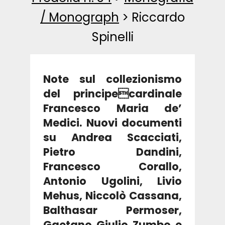
/ Monograph
>
Riccardo
Spinelli
Note sul collezionismo
del principecardinale
Francesco Maria de’
Medici. Nuovi documenti
su Andrea Scacciati,
Pietro Dandini,
Francesco Corallo,
Antonio Ugolini, Livio
Mehus, Niccolò Cassana,
Balthasar Permoser,
Gaetano Giulio Zumbo e