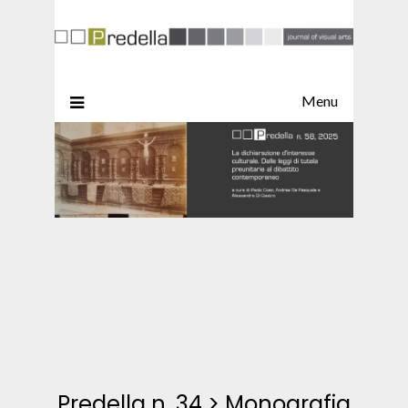
Menu
Predella n. 34
>
Monografia