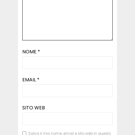
NOME
*
EMAIL
*
SITO WEB
Salva il mio nome, email e sito web in questo