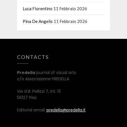
Luca Fiorentino
11 Febbraio 2026
Pina De Angelis
11 Febbraio 2026
CONTACTS
Predella
journal of visual arts
c/o Associazione PREDELLA
Via G.B. Pellizzi 7, int. 13
56127 Pisa
Editorial email:
predella@predella.it