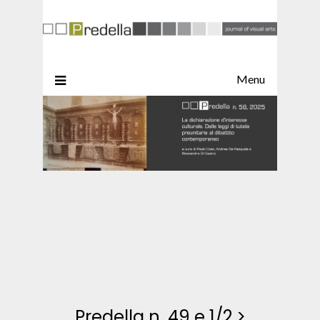
Menu
Predella n. 49 e 1/2
>