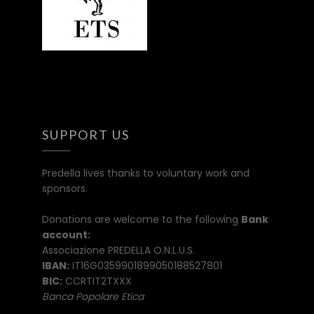
SUPPORT US
Predella lives thanks to voluntary work and
sponsors.
Donations are welcome to the following
Bank
account:
Associazione PREDELLA O.N.L.U.S.
IBAN:
IT16G0359901899050188527801
BIC:
CCRTIT2TXXX
Banca Popolare Etica