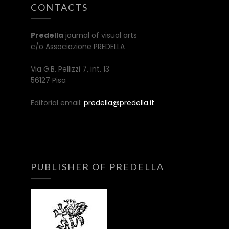
CONTACTS
Predella
journal of visual arts
c/o Associazione PREDELLA
Via G.B. Pellizzi 7, int. 13
56127 Pisa
Editorial email:
predella@predella.it
PUBLISHER OF PREDELLA