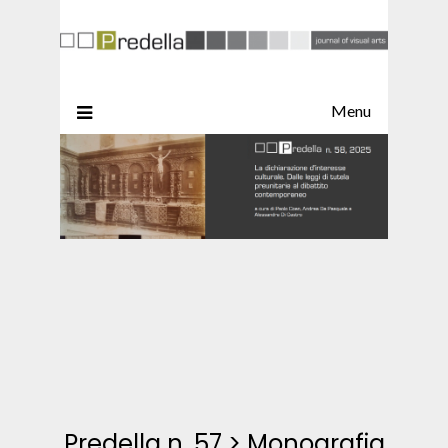
Menu
Predella n. 57
>
Monografia