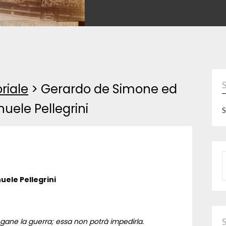
oriale
>
Gerardo de Simone ed
uele Pellegrini
S
P
ele Pellegrini
engane la guerra; essa non potrà impedirla.