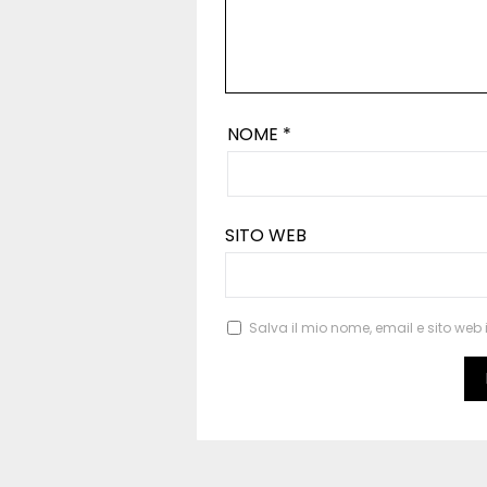
NOME
*
SITO WEB
Salva il mio nome, email e sito we