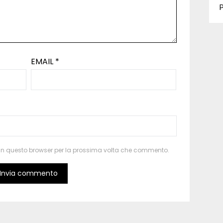
P
EMAIL
*
b in questo browser per la prossima volta che commento.