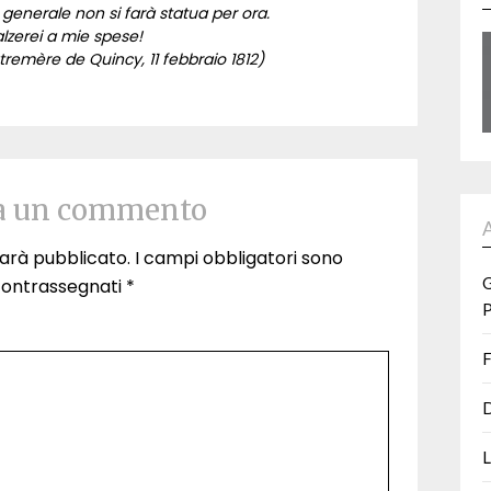
generale non si farà statua per ora.
alzerei a mie spese!
remère de Quincy, 11 febbraio 1812)
a un commento
 sarà pubblicato.
I campi obbligatori sono
G
contrassegnati
*
P
F
D
L