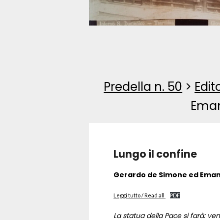
Predella n. 50
>
Edit
Eman
Lungo il confine
Gerardo de Simone ed Emanu
Leggi tutto / Read all
PDF
La statua della Pace si farà: v