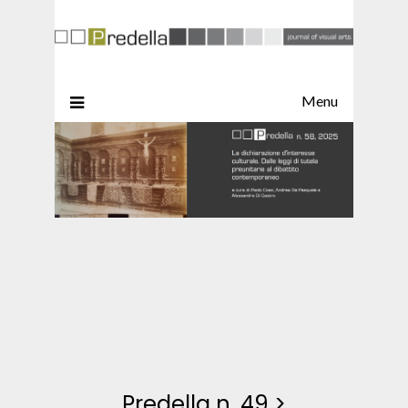
Menu
Predella n. 49
>