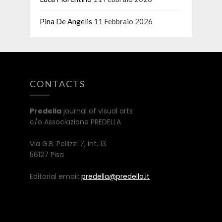
Pina De Angelis
11 Febbraio 2026
CONTACTS
Predella
journal of visual arts
c/o Associazione PREDELLA
Via G.B. Pellizzi 7, int. 13
56127 Pisa
Editorial email:
predella@predella.it