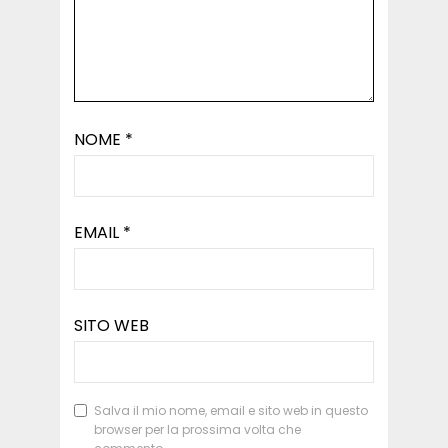
NOME
*
EMAIL
*
SITO WEB
Salva il mio nome, email e sito web in questo
browser per la prossima volta che