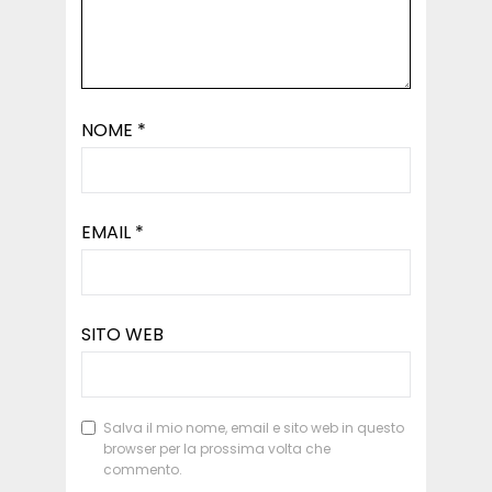
NOME
*
EMAIL
*
SITO WEB
Salva il mio nome, email e sito web in questo
browser per la prossima volta che
commento.