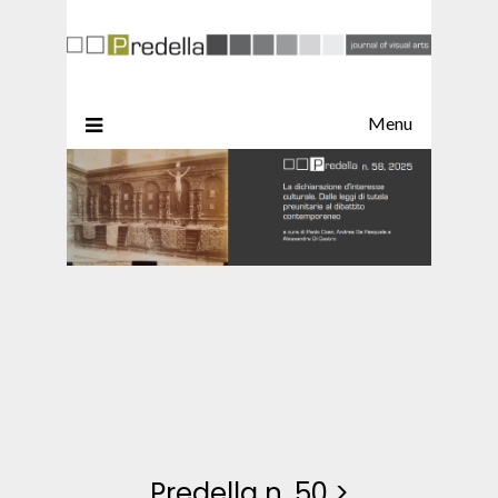
Menu
Predella n. 50
>