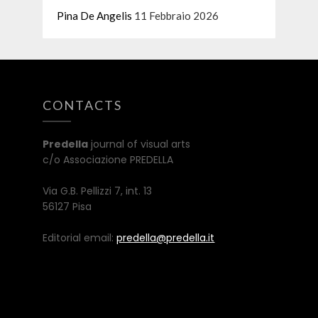
Pina De Angelis
11 Febbraio 2026
CONTACTS
Predella
journal of visual arts
c/o Associazione PREDELLA
Via G.B. Pellizzi 7, int. 13
56127 Pisa
Editorial email:
predella@predella.it