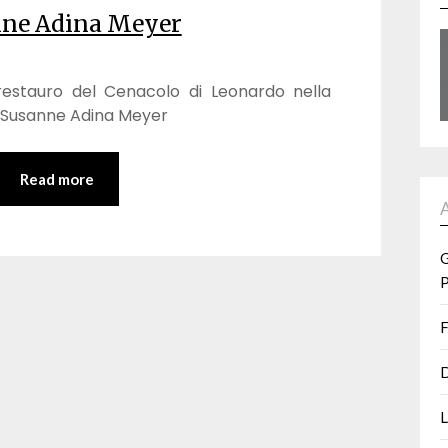
ne Adina Meyer
Il restauro del Cenacolo di Leonardo nella
 Susanne Adina Meyer
Read more
G
P
F
D
L