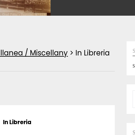
llanea / Miscellany
>
In Libreria
S
P
In Libreria