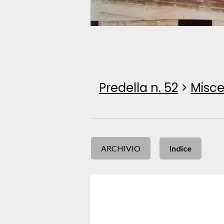
Predella n. 52
>
Misce
ARCHIVIO
Indice