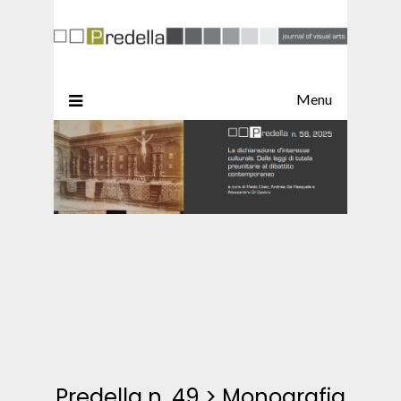
Menu
Predella n. 49
>
Monografia