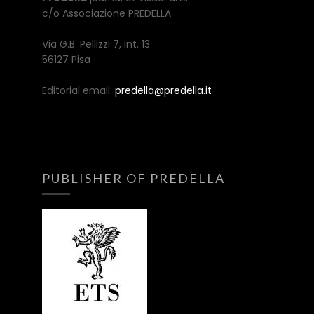
c/o Associazione PREDELLA
Via G.B. Pellizzi 7, int. 13
56127 Pisa
Editorial email:
predella@predella.it
PUBLISHER OF PREDELLA